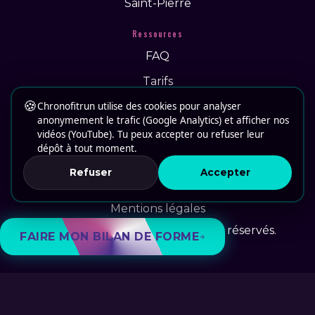
Saint-Pierre
Ressources
FAQ
Tarifs
🍪
Chronofitrun utilise des cookies pour analyser
Actus
anonymement le trafic (Google Analytics) et afficher nos
Recrutement
vidéos (YouTube). Tu peux accepter ou refuser leur
dépôt à tout moment.
Contact
Refuser
Accepter
CGV
Mentions légales
© 2026 Chronofitrun. Tous droits réservés.
FAIRE MON BILAN DE FORME