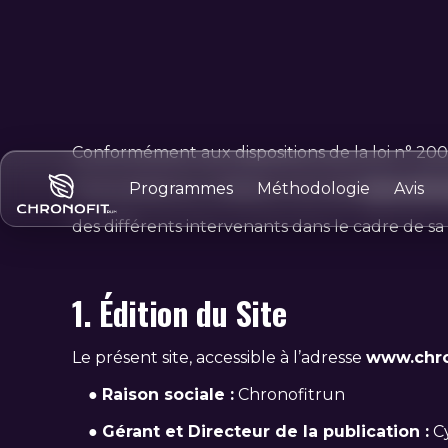
Conformément aux dispositions de la loi n° 20
Programmes
Méthodologie
Avis
il est précisé aux utilisateurs du site
www.chron
des différents intervenants dans le cadre de sa r
1. Édition du Site
Le présent site, accessible à l’adresse
www.chro
●
Raison sociale :
Chronofitrun
●
Gérant et Directeur de la publication :
Cy