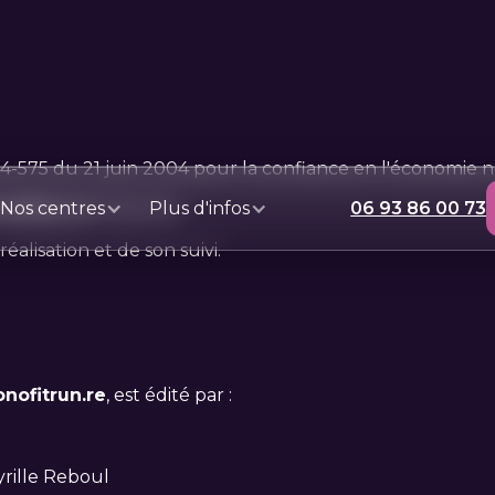
04-575 du 21 juin 2004 pour la confiance en l'économie
Nos centres
Plus d'infos
06 93 86 00 73
ofitrun.re
l'identité
éalisation et de son suivi.
nofitrun.re
, est édité par :
rille Reboul