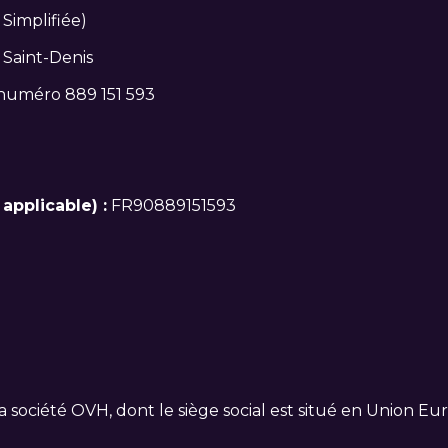
 Simplifiée)
Saint-Denis
 numéro 889 151 593
pplicable) :
FR90889151593
a société OVH, dont le siège social est situé en Union E