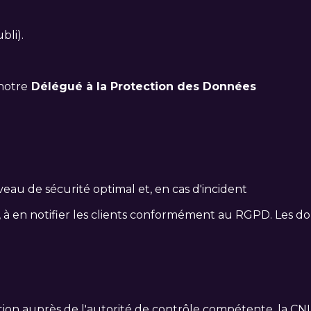
bli).
notre
Délégué à la Protection des Données
veau de sécurité optimal et, en cas d'incident
 à en notifier les clients conformément au RGPD. Les d
mation auprès de l'autorité de contrôle compétente, la C