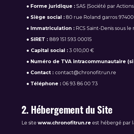
●
Forme juridique :
SAS (Société par Actions
●
Siège social :
80 rue Roland garros 97400 
●
Immatriculation :
RCS Saint-Denis sous le
●
SIRET :
889 151 593 00015
●
Capital social :
3 010,00 €
●
Numéro de TVA intracommunautaire (si a
●
Contact :
contact@chronofitrun.re
●
Téléphone :
06 93 86 00 73
2. Hébergement du Site
Le site
www.chronofitrun.re
est hébergé par l