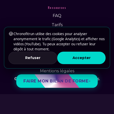
Ressources
FAQ
Tarifs
🍪
Chronofitrun utilise des cookies pour analyser
Actus
anonymement le trafic (Google Analytics) et afficher nos
Recrutement
vidéos (YouTube). Tu peux accepter ou refuser leur
dépôt à tout moment.
Contact
Refuser
Accepter
CGV
Mentions légales
© 2026 Chronofitrun. Tous droits réservés.
FAIRE MON BILAN DE FORME