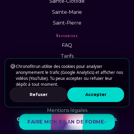
Sainte-Clotilde
Sainte-Marie
Saint-Pierre
Ressources
FAQ
Tarifs
🍪
Chronofitrun utilise des cookies pour analyser
Actus
anonymement le trafic (Google Analytics) et afficher nos
Recrutement
vidéos (YouTube). Tu peux accepter ou refuser leur
dépôt à tout moment.
Contact
Refuser
Accepter
CGV
Mentions légales
© 2026 Chronofitrun. Tous droits réservés.
FAIRE MON BILAN DE FORME