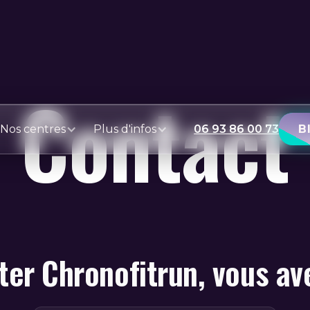
Contact
Nos centres
Plus d'infos
06 93 86 00 73
B
er Chronofitrun, vous av