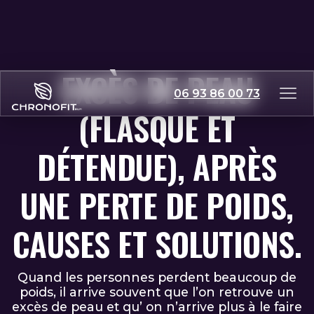
EXCÈS DE PEAU
06 93 86 00 73
(FLASQUE ET
DÉTENDUE), APRÈS
UNE PERTE DE POIDS,
CAUSES ET SOLUTIONS.
Quand les personnes perdent beaucoup de
poids, il arrive souvent que l’on retrouve un
excès de peau et qu’ on n’arrive plus à le faire